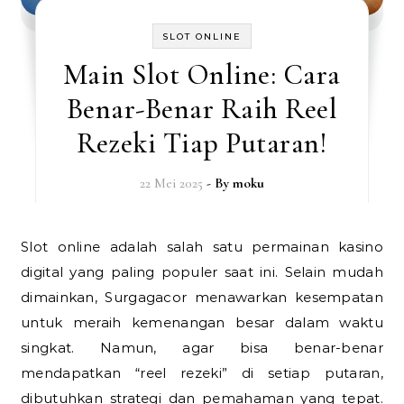
SLOT ONLINE
Main Slot Online: Cara
Benar-Benar Raih Reel
Rezeki Tiap Putaran!
22 Mei 2025
- By
moku
Slot online adalah salah satu permainan kasino
digital yang paling populer saat ini. Selain mudah
dimainkan, Surgagacor menawarkan kesempatan
untuk meraih kemenangan besar dalam waktu
singkat. Namun, agar bisa benar-benar
mendapatkan “reel rezeki” di setiap putaran,
dibutuhkan strategi dan pemahaman yang tepat.