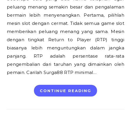
peluang menang semakin besar dan pengalaman
bermain lebih menyenangkan. Pertama, pilihlah
mesin slot dengan cermat. Tidak semua game slot
memberikan peluang menang yang sama. Mesin
dengan tingkat Return to Player (RTP) tinggi
biasanya lebih menguntungkan dalam jangka
panjang. RTP adalah persentase rata-rata
pengembalian dari taruhan yang dimainkan oleh
pemain. Carilah Surga88 RTP minimal…
CONTINUE READING