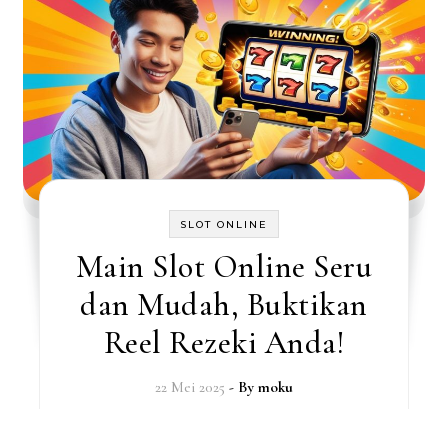
SLOT ONLINE
Main Slot Online Seru
dan Mudah, Buktikan
Reel Rezeki Anda!
22 Mei 2025
- By
moku