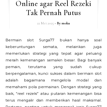
Online agar Reel Rezeki
Tak Pernah Putus
22 Mei 2025
- By
moku
Bermain slot Surga77 bukan hanya soal
keberuntungan semata, melainkan juga
memerlukan strategi yang tepat agar peluang
meraih kemenangan semakin besar. Bagi banyak
pemain, terutama yang sudah cukup
berpengalaman, kunci sukses dalam bermain slot
adalah bagaimana mengelola modal dan
memahami pola permainan. Dengan strategi yang
baik, “reel rezeki” atau putaran kemenangan bisa
terus mengalir dan memberikan hasil maksimal.
Pertama, penting untuk mengenali jenis Surga77