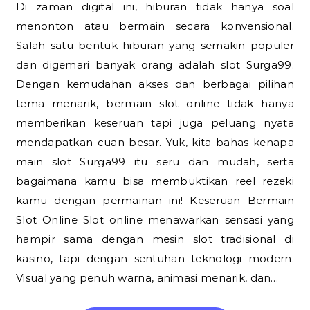
Di zaman digital ini, hiburan tidak hanya soal
menonton atau bermain secara konvensional.
Salah satu bentuk hiburan yang semakin populer
dan digemari banyak orang adalah slot Surga99.
Dengan kemudahan akses dan berbagai pilihan
tema menarik, bermain slot online tidak hanya
memberikan keseruan tapi juga peluang nyata
mendapatkan cuan besar. Yuk, kita bahas kenapa
main slot Surga99 itu seru dan mudah, serta
bagaimana kamu bisa membuktikan reel rezeki
kamu dengan permainan ini! Keseruan Bermain
Slot Online Slot online menawarkan sensasi yang
hampir sama dengan mesin slot tradisional di
kasino, tapi dengan sentuhan teknologi modern.
Visual yang penuh warna, animasi menarik, dan…