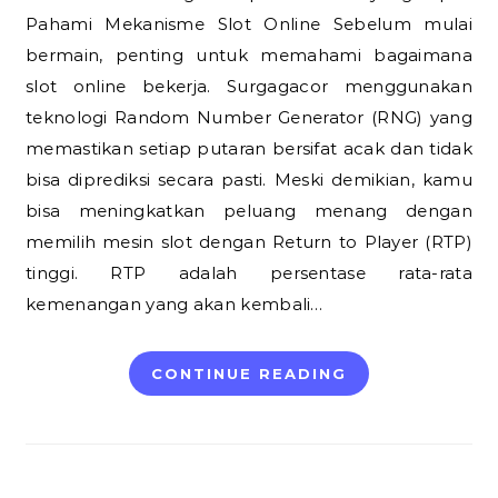
Pahami Mekanisme Slot Online Sebelum mulai
bermain, penting untuk memahami bagaimana
slot online bekerja. Surgagacor menggunakan
teknologi Random Number Generator (RNG) yang
memastikan setiap putaran bersifat acak dan tidak
bisa diprediksi secara pasti. Meski demikian, kamu
bisa meningkatkan peluang menang dengan
memilih mesin slot dengan Return to Player (RTP)
tinggi. RTP adalah persentase rata-rata
kemenangan yang akan kembali…
CONTINUE READING