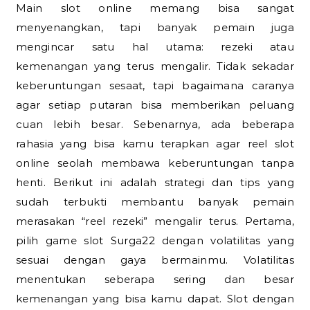
Main slot online memang bisa sangat
menyenangkan, tapi banyak pemain juga
mengincar satu hal utama: rezeki atau
kemenangan yang terus mengalir. Tidak sekadar
keberuntungan sesaat, tapi bagaimana caranya
agar setiap putaran bisa memberikan peluang
cuan lebih besar. Sebenarnya, ada beberapa
rahasia yang bisa kamu terapkan agar reel slot
online seolah membawa keberuntungan tanpa
henti. Berikut ini adalah strategi dan tips yang
sudah terbukti membantu banyak pemain
merasakan “reel rezeki” mengalir terus. Pertama,
pilih game slot Surga22 dengan volatilitas yang
sesuai dengan gaya bermainmu. Volatilitas
menentukan seberapa sering dan besar
kemenangan yang bisa kamu dapat. Slot dengan