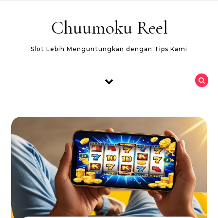
Skip to content
Chuumoku Reel
Slot Lebih Menguntungkan dengan Tips Kami