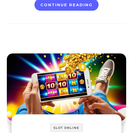
CONTINUE READING
SLOT ONLINE