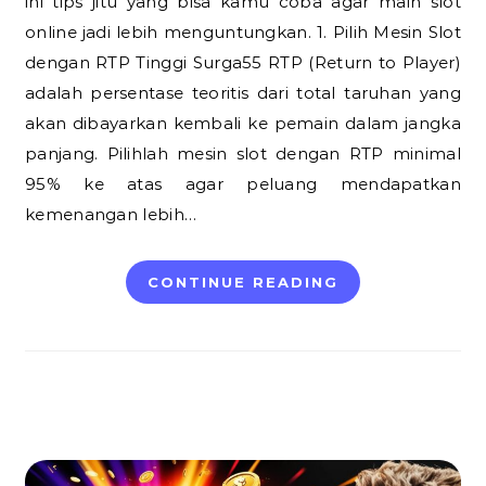
ini tips jitu yang bisa kamu coba agar main slot
online jadi lebih menguntungkan. 1. Pilih Mesin Slot
dengan RTP Tinggi Surga55 RTP (Return to Player)
adalah persentase teoritis dari total taruhan yang
akan dibayarkan kembali ke pemain dalam jangka
panjang. Pilihlah mesin slot dengan RTP minimal
95% ke atas agar peluang mendapatkan
kemenangan lebih…
CONTINUE READING