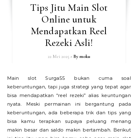
Tips Jitu Main Slot
Online untuk
Mendapatkan Reel
Rezeki Asli!
22 Mei 2025
- By
moku
Main slot Surga55 bukan cuma soal
keberuntungan, tapi juga strategi yang tepat agar
bisa mendapatkan “reel rezeki” alias keuntungan
nyata. Meski permainan ini bergantung pada
keberuntungan, ada beberapa trik dan tips yang
bisa kamu terapkan supaya peluang menang
makin besar dan saldo makin bertambah. Berikut