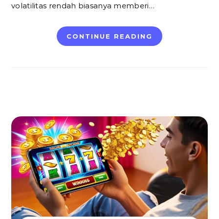
volatilitas rendah biasanya memberi…
CONTINUE READING