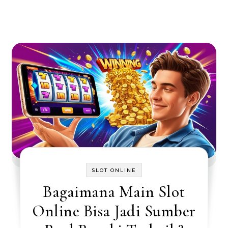
SLOT ONLINE
Bagaimana Main Slot
Online Bisa Jadi Sumber