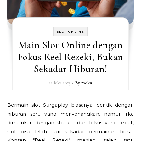
SLOT ONLINE
Main Slot Online dengan
Fokus Reel Rezeki, Bukan
Sekadar Hiburan!
22 Mei 2025
- By
moku
Bermain slot Surgaplay biasanya identik dengan
hiburan seru yang menyenangkan, namun jika
dimainkan dengan strategi dan fokus yang tepat,
slot bisa lebih dari sekadar permainan biasa.
Konsep “Reel Rezeki” menjadi salah satu