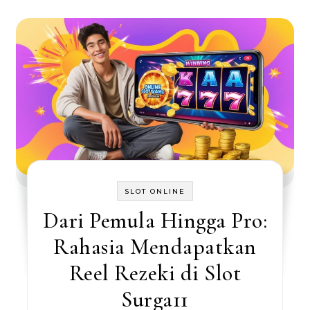
SLOT ONLINE
Dari Pemula Hingga Pro:
Rahasia Mendapatkan
Reel Rezeki di Slot
Surga11